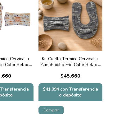
rmico Cervical +
Kit Cuello Térmico Cervical +
ío Calor Relax -
Almohadilla Frío Calor Relax -
irit
Camuflado Gris
.660
$45.660
Transferencia
$41.094
con
Transferencia
pósito
o depósito