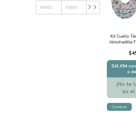
Kit Cuello Té
Almohadilla F
Butt
$4
$41.094
con
o d
¡No te l
es el