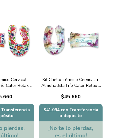
rmico Cervical +
Kit Cuello Térmico Cervical +
río Calor Relax -
Almohadilla Frío Calor Relax -
Air
Libélula
5.660
$45.660
Transferencia
$41.094
con
Transferencia
epósito
o depósito
o pierdas,
¡No te lo pierdas,
 último!
es el último!