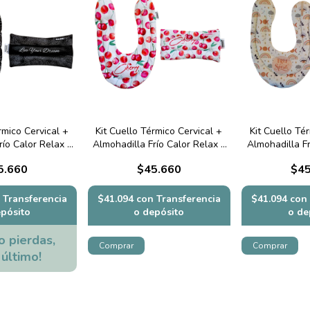
rmico Cervical +
Kit Cuello Térmico Cervical +
Kit Cuello Té
río Calor Relax -
Almohadilla Frío Calor Relax -
Almohadilla Fr
 Negras
Cherry
Sp
5.660
$45.660
$45
Transferencia
$41.094
con
Transferencia
$41.094
con
epósito
o depósito
o de
o pierdas,
 último!