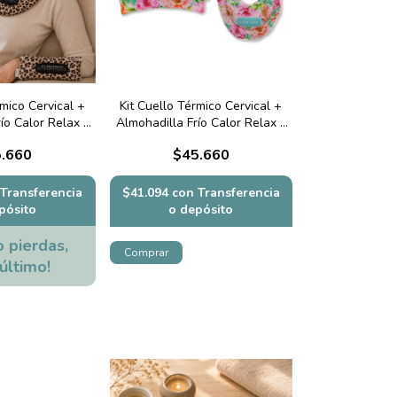
rmico Cervical +
Kit Cuello Térmico Cervical +
ío Calor Relax -
Almohadilla Frío Calor Relax -
 Leopardo
Flowers
.660
$45.660
Transferencia
$41.094
con
Transferencia
pósito
o depósito
o pierdas,
 último!