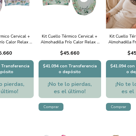
rmico Cervical +
Kit Cuello Térmico Cervical +
Kit Cuello Té
río Calor Relax -
Almohadilla Frío Calor Relax -
Almohadilla Fr
erflies
Namaste Flores
Animal
5.660
$45.660
$45
Transferencia
$41.094
con
Transferencia
$41.094
con
epósito
o depósito
o de
o pierdas,
¡No te lo pierdas,
¡No te l
 último!
es el último!
es el