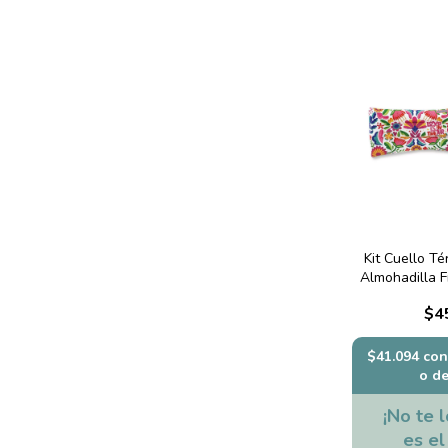
Kit Cuello Té
Almohadilla F
$4
$41.094
con
o d
¡No te l
es el