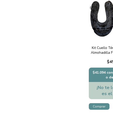
Kit Cuello Té
Almohadilla F
Ramas
$4
$41.094
con
o d
¡No te l
es el