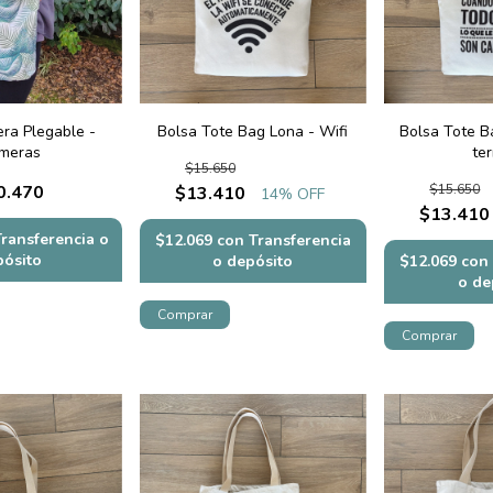
era Plegable -
Bolsa Tote Bag Lona - Wifi
Bolsa Tote B
lmeras
te
$15.650
0.470
$15.650
$13.410
14
% OFF
$13.410
Transferencia o
$12.069
con
Transferencia
pósito
o depósito
$12.069
con
o de