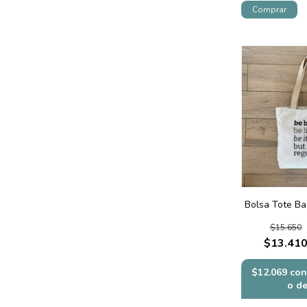
Bolsa Tote Ba
$15.650
$13.41
$12.069
con
o d