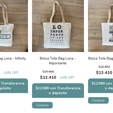
g Lona - Infinity
Bolsa Tote Bag Lona -
Bolsa Tote Ba
Importante
$15.650
$15.650
0
$13.410
14
% OFF
$13.410
14
% OFF
Transferencia
$12.069
con
epósito
$12.069
con
Transferencia
o de
o depósito