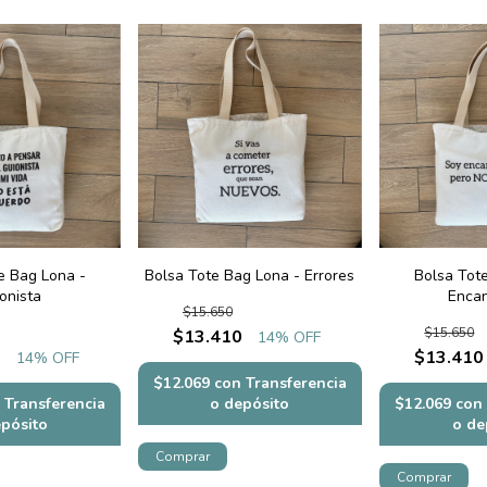
e Bag Lona -
Bolsa Tote Bag Lona - Errores
Bolsa Tot
onista
Enca
$15.650
$15.650
$13.410
14
% OFF
0
$13.410
14
% OFF
$12.069
con
Transferencia
Transferencia
o depósito
$12.069
con
epósito
o de