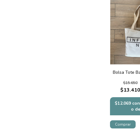
Bolsa Tote Ba
$15.650
$13.41
$12.069
con
o d