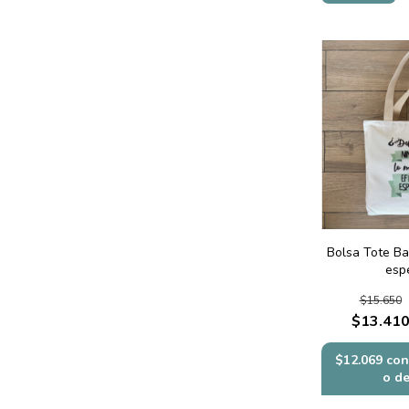
Bolsa Tote Ba
esp
$15.650
$13.41
$12.069
con
o d