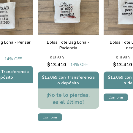
ag Lona - Pensar
Bolsa Tote Bag Lona -
Bolsa Tote 
Paciencia
nec
$15.650
$15.650
0
14
% OFF
$13.410
$13.410
14
% OFF
Transferencia
epósito
$12.069
con
Transferencia
$12.069
con
o depósito
o de
¡No te lo pierdas,
es el último!