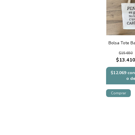
Bolsa Tote B
$15.650
$13.41
$12.069
con
o d