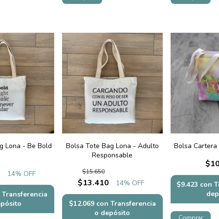
g Lona - Be Bold
Bolsa Tote Bag Lona - Adulto
Bolsa Cartera
Responsable
$10
$15.650
0
14
% OFF
$13.410
14
% OFF
$9.423
con
T
dep
Transferencia
epósito
$12.069
con
Transferencia
o depósito