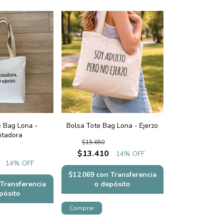
e Bag Lona -
Bolsa Tote Bag Lona - Ejerzo
ntadora
$15.650
$13.410
14
% OFF
14
% OFF
$12.069
con
Transferencia
Transferencia
o depósito
pósito