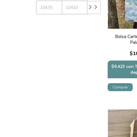
Bolsa Cart
Pa
$1
$9.423
con
de