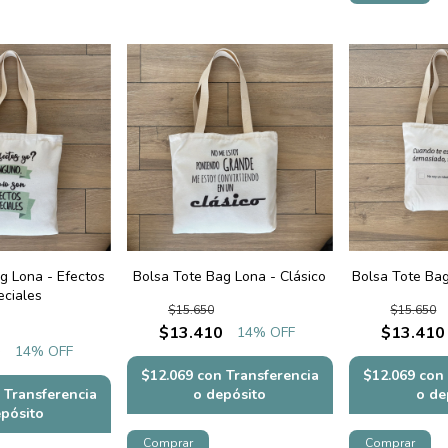
g Lona - Efectos
Bolsa Tote Bag Lona - Clásico
Bolsa Tote Ba
eciales
$15.650
$15.650
$13.410
$13.410
14
% OFF
0
14
% OFF
$12.069
con
Transferencia
$12.069
con
Transferencia
o depósito
o de
epósito