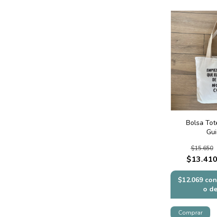
Bolsa Tot
Gui
$15.650
$13.41
$12.069
con
o d