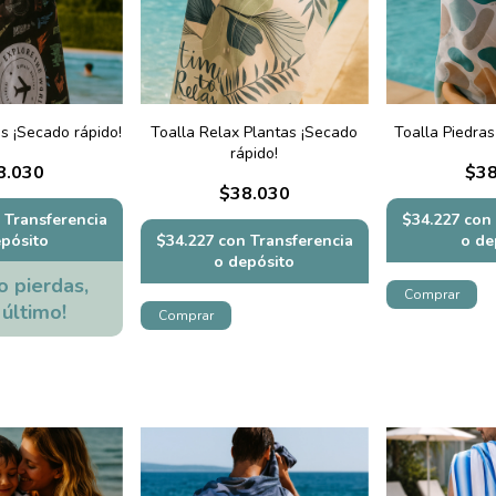
s ¡Secado rápido!
Toalla Relax Plantas ¡Secado
Toalla Piedras
rápido!
8.030
$38
$38.030
Transferencia
$34.227
con
epósito
$34.227
con
Transferencia
o de
o depósito
o pierdas,
 último!