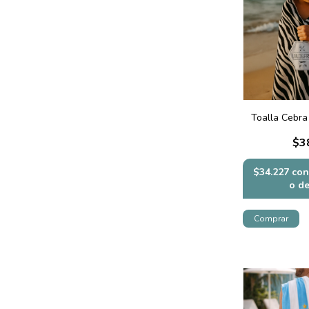
Toalla Cebra
$3
$34.227
con
o d