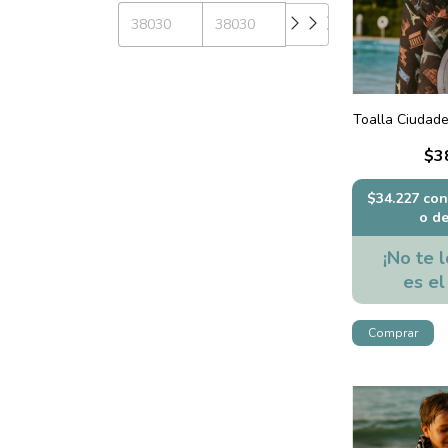
Toalla Ciudade
$3
$34.227
con
o d
¡No te l
es el