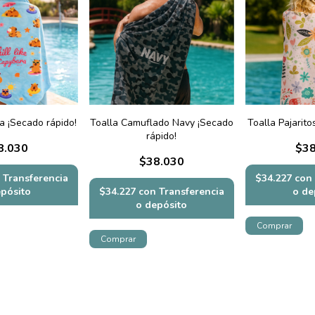
a ¡Secado rápido!
Toalla Camuflado Navy ¡Secado
Toalla Pajarito
rápido!
8.030
$38
$38.030
Transferencia
$34.227
con
epósito
$34.227
con
Transferencia
o de
o depósito