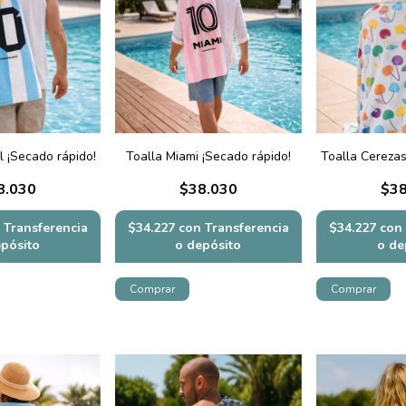
l ¡Secado rápido!
Toalla Miami ¡Secado rápido!
Toalla Cerezas
8.030
$38.030
$38
Transferencia
$34.227
con
Transferencia
$34.227
con
epósito
o depósito
o de