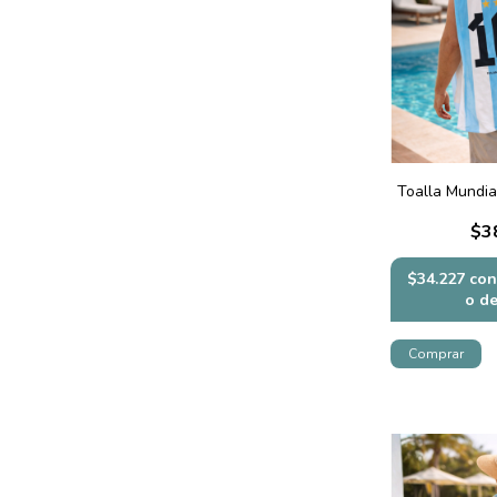
Toalla Mundia
$3
$34.227
con
o d