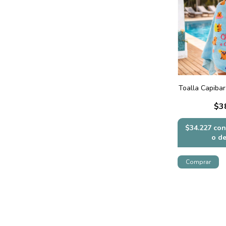
Toalla Capibar
$3
$34.227
con
o d