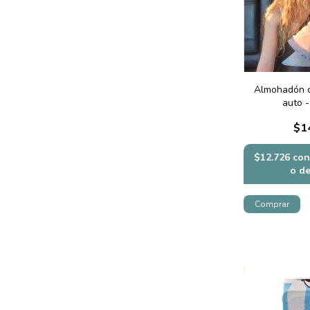
Almohadón c
auto -
$1
$12.726
con
o d