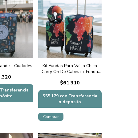
rande - Ciudades
Kit Fundas Para Valija Chica
Carry On De Cabina + Funda
.320
Valija Mediana de 23kg + Cuello
$61.310
De Viaje - Mapa Connect
Transferencia
pósito
$55.179
con
Transferencia
o depósito