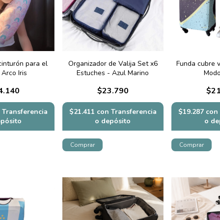
inturón para el
Organizador de Valija Set x6
Funda cubre v
 Arco Iris
Estuches - Azul Marino
Modo
4.140
$23.790
$21
Transferencia
$21.411
con
Transferencia
$19.287
con
epósito
o depósito
o de