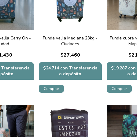
alija Carry On -
Funda valija Mediana 23kg -
Funda cubre v
iudad
Ciudades
Map
1.430
$27.460
$21
Transferencia
$24.714
con
Transferencia
$19.287
con
epósito
o depósito
o de