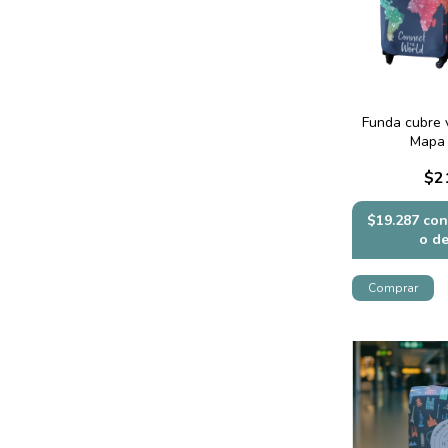
Funda cubre v
Mapa 
$2
$19.287
con
o d