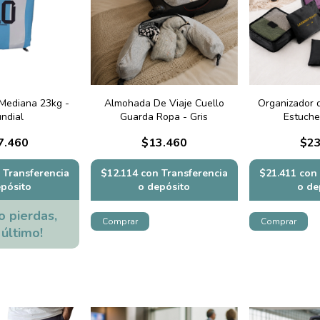
 Mediana 23kg -
Almohada De Viaje Cuello
Organizador d
ndial
Guarda Ropa - Gris
Estuche
7.460
$13.460
$23
Transferencia
$12.114
con
Transferencia
$21.411
con
epósito
o depósito
o de
o pierdas,
 último!