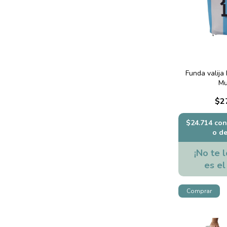
Funda valija
Mu
$2
$24.714
con
o d
¡No te l
es el