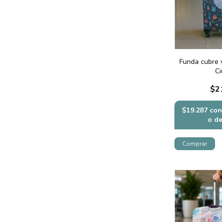
Funda cubre v
C
$2
$19.287
con
o d