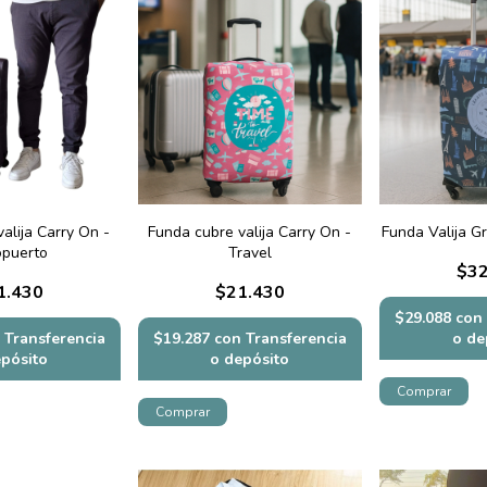
alija Carry On -
Funda cubre valija Carry On -
Funda Valija G
opuerto
Travel
$32
1.430
$21.430
$29.088
con
Transferencia
$19.287
con
Transferencia
o de
epósito
o depósito