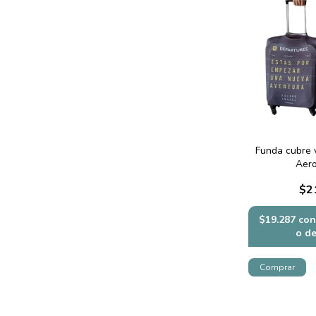
Funda cubre v
Aer
$2
$19.287
con
o d