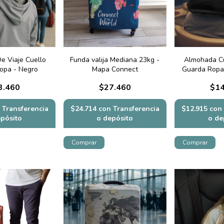
e Viaje Cuello
Funda valija Mediana 23kg -
Almohada Cu
opa - Negro
Mapa Connect
Guarda Ropa
3.460
$27.460
$14
Transferencia
$24.714
con
Transferencia
$12.915
con
epósito
o depósito
o de