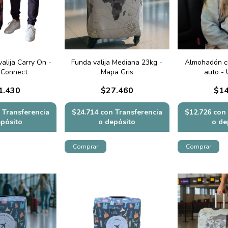
alija Carry On -
Funda valija Mediana 23kg -
Almohadón ci
Connect
Mapa Gris
auto - 
1.430
$27.460
$14
Transferencia
$24.714
con
Transferencia
$12.726
con
epósito
o depósito
o de